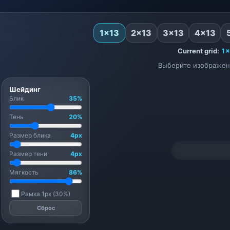
1×13
2×13
3×13
4×13
Current grid:
1×
Выберите изображен
Шейдинг
Блик
35%
Тень
20%
Размер блика
4px
00:00.
Размер тени
4px
Загрузите и выберите изо
Мягкость
86%
Рамка 1px (30%)
Сброс