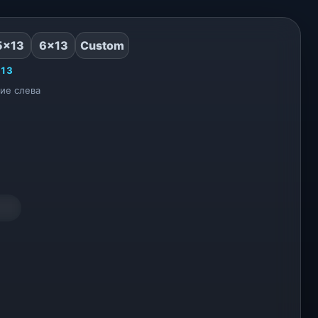
5×13
6×13
Custom
13
ие слева
00
бражение